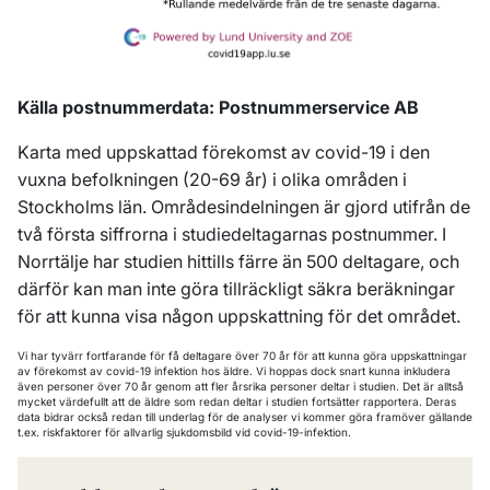
Källa postnummerdata: Postnummerservice AB
Karta med uppskattad förekomst av covid-19 i den
vuxna befolkningen (20-69 år) i olika områden i
Stockholms län. Områdesindelningen är gjord utifrån de
två första siffrorna i studiedeltagarnas postnummer. I
Norrtälje har studien hittills färre än 500 deltagare, och
därför kan man inte göra tillräckligt säkra beräkningar
för att kunna visa någon uppskattning för det området.
Vi har tyvärr fortfarande för få deltagare över 70 år för att kunna göra uppskattningar
av förekomst av covid-19 infektion hos äldre. Vi hoppas dock snart kunna inkludera
även personer över 70 år genom att fler årsrika personer deltar i studien. Det är alltså
mycket värdefullt att de äldre som redan deltar i studien fortsätter rapportera. Deras
data bidrar också redan till underlag för de analyser vi kommer göra framöver gällande
t.ex. riskfaktorer för allvarlig sjukdomsbild vid covid-19-infektion.